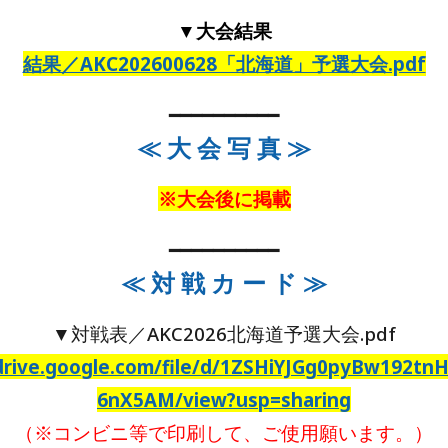
▼大会結果
結果／AKC202600628「北海道」予選大会.pdf
━━━━━━━━━━
≪ 大 会 写 真 ≫
※大会後に掲載
━━━━━━━━━━
≪
対 戦 カ ー ド
≫
▼
対戦表／AKC2026北海道予選大会
.pdf
/drive.google.com/file/d/1ZSHiYJGg0pyBw192tn
6nX5AM/view?usp=sharing
（※コンビニ等で印刷して、ご使用願います。）