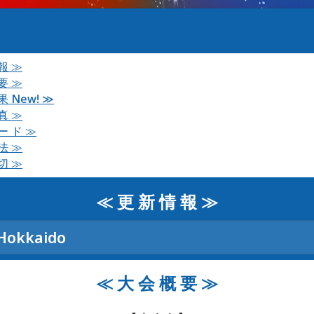
 報 ≫
 要 ≫
果 New! ≫
 真 ≫
ー ド ≫
 法 ≫
 切 ≫
≪ 更 新 情 報 ≫
okkaido
≪ 大 会 概 要 ≫